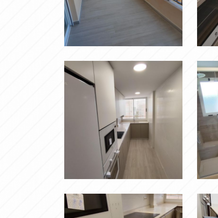
TERRAZA
m
Ampliar
j
i
Ampliar