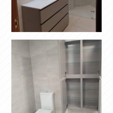
20190417 095914
Ampliar