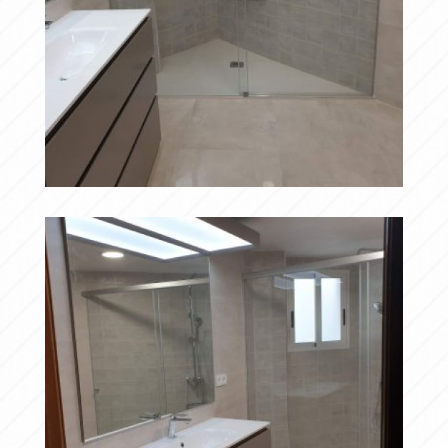
20190417 095844
Ampliar