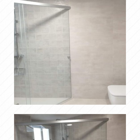
20190417 095738
Ampliar