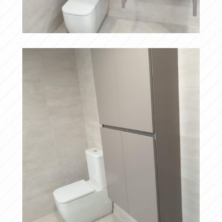
20190417 095804
Ampliar