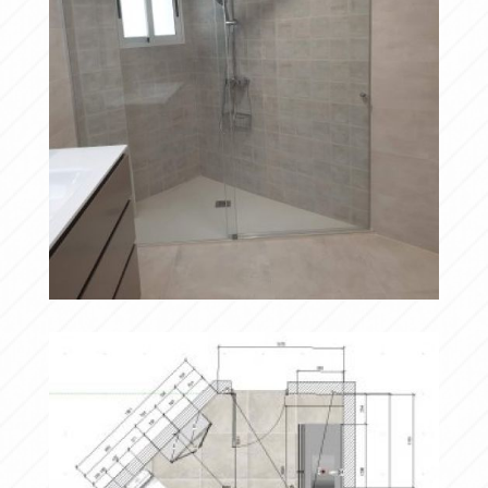
20190417 095356
Ampliar