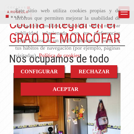
Este sitio web utiliza cookies propias y de
terceros que permiten mejorar la usabilidad de
Cocina Integral en el
navegación, analizar el uso de la web y mostrar
publicidad relacionada con tus preferencias
GRAO DE MONCÓFAR
sobre la base de un perfil elaborado a partir de
tus hábitos de navegación (por ejemplo, páginas
visitadas).
Política de cookies
.
Nos ocupamos de todo
CONFIGURAR
RECHAZAR
ACEPTAR