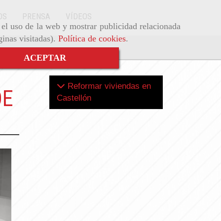
OS
PRENSA
VÍDEOS
r el uso de la web y mostrar publicidad relacionada
ginas visitadas).
Política de cookies
.
ACEPTAR
Reformar viviendas en
DE
Castellón