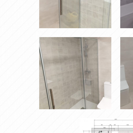
4
5
Ampliar
7
6
Ampliar