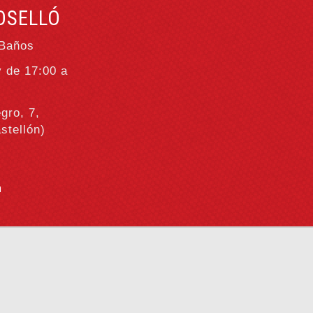
OSELLÓ
 Baños
y de 17:00 a
gro, 7,
stellón)
m