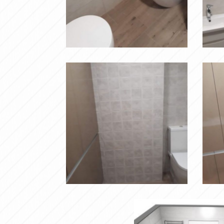
20180926
a
090428
Ampliar
20180926
201
084819
090
Ampliar