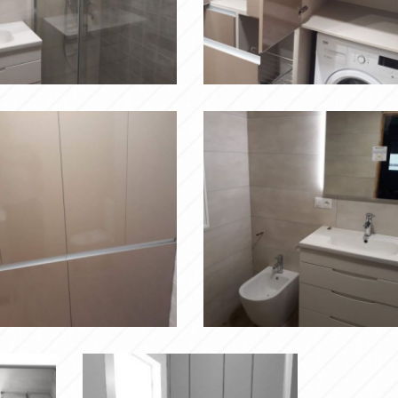
20180926
085023
Ampliar
Ampliar
80926
20180926
201
084535
Ampliar
Ampliar