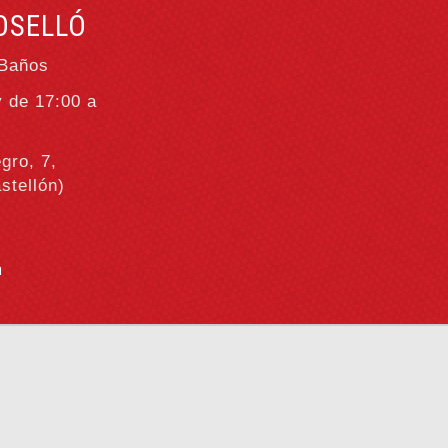
OSELLÓ
 Baños
y de 17:00 a
gro, 7,
stellón)
m