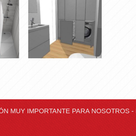
img
20180803
liar
Ampliar
wa0034
IÓN MUY IMPORTANTE PARA NOSOTROS -